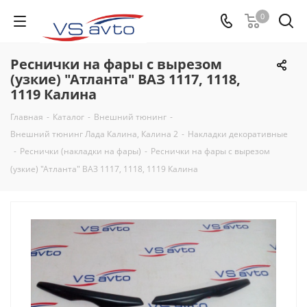
0
Реснички на фары с вырезом
(узкие) "Атланта" ВАЗ 1117, 1118,
1119 Калина
Главная
-
Каталог
-
Внешний тюнинг
-
Внешний тюнинг Лада Калина, Калина 2
-
Накладки декоративные
-
Реснички (накладки на фары)
-
Реснички на фары с вырезом
(узкие) "Атланта" ВАЗ 1117, 1118, 1119 Калина