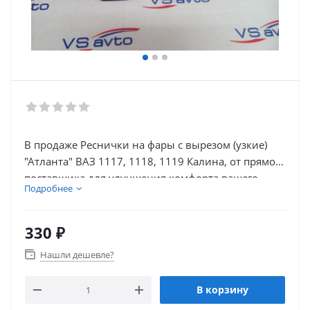
В продаже Реснички на фары с вырезом (узкие)
"Атланта" ВАЗ 1117, 1118, 1119 Калина, от прямого
поставщика для улучшения комфорта вашего
Подробнее
автомобиля. В нашем каталоге так же присутствует
множество товаров для внешнего тюнинга
автомобиля.
330
₽
Нашли дешевле?
В корзину