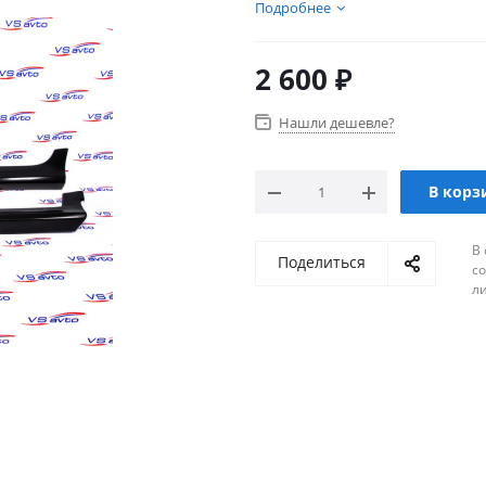
товаров для тюнинга салона
Подробнее
2 600
₽
Нашли дешевле?
В корз
В 
Поделиться
с
л