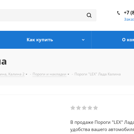
+7 (
Зака
Как купить
О ко
на
ина, Калина 2
-
Пороги и накладки
-
Пороги "LEX" Лада Калина
В продаже Пороги "LEX" Лад
удобства вашего автомобиля. В нашем каталоге так же присутствует множе