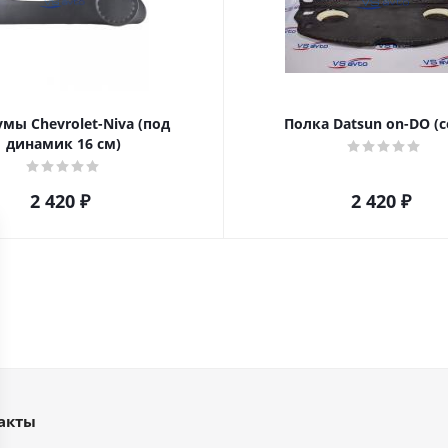
мы Chevrolet-Niva (под
Полка Datsun on-DO (с
динамик 16 см)
2 420
₽
2 420
₽
акты