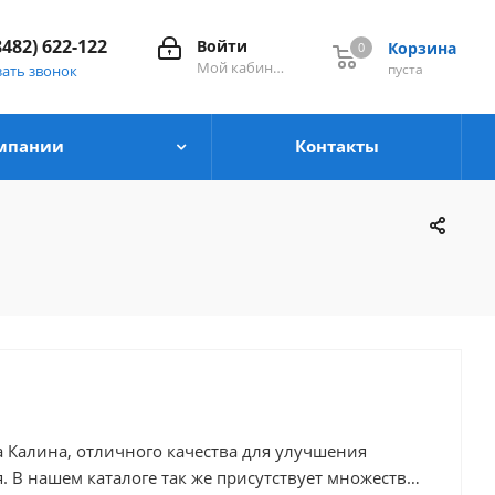
8482) 622-122
Войти
Корзина
0
0
Мой кабинет
пуста
зать звонок
мпании
Контакты
а Калина, отличного качества для улучшения
ство