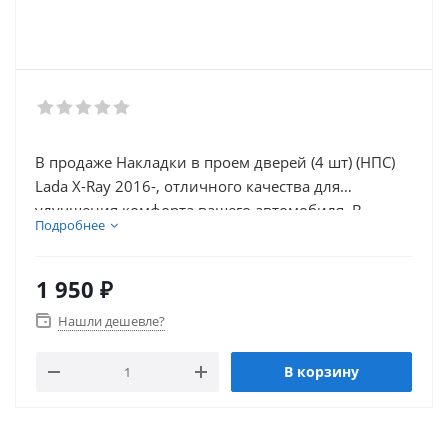
В продаже Накладки в проем дверей (4 шт) (НПС)
Lada X-Ray 2016-, отличного качества для
улучшения комфорта вашего автомобиля. В
Подробнее
нашем каталоге так же присутствует множество
товаров для тюнинга салона автомобиля.
1 950
₽
Нашли дешевле?
В корзину