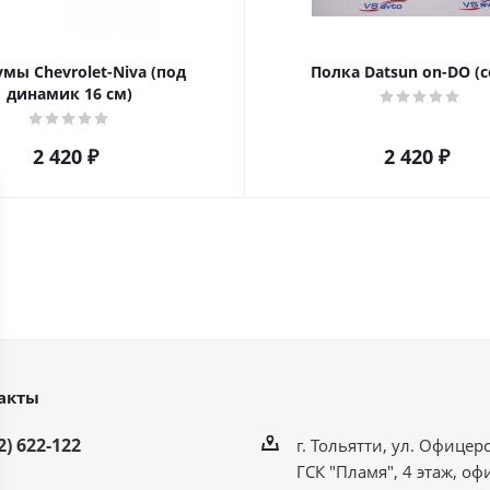
мы Chevrolet-Niva (под
Полка Datsun on-DO (с
динамик 16 см)
2 420
₽
2 420
₽
акты
2) 622-122
г. Тольятти, ул. Офицерс
ГСК "Пламя", 4 этаж, оф