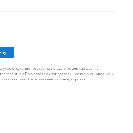
ктронники автомобиля.
ину
случае отсутствия товара на складе в момент заказа, по
огласованию с Покупателем срок доставки может быть увеличен,
ибо заказ может быть изменен или аннулирован.