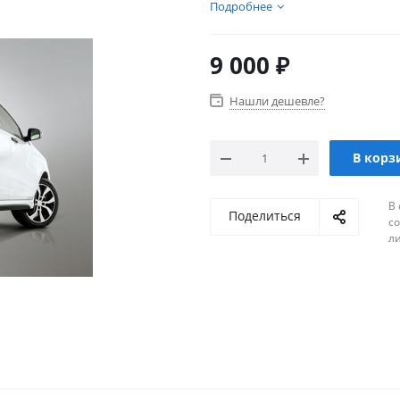
множество товаров для эле
Подробнее
9 000
₽
Нашли дешевле?
В корз
В 
Поделиться
с
л