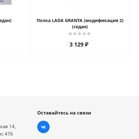
едан)
Полка LADA GRANTA (модификация 2)
(седан)
3 129
₽
Оставайтесь на связи
кая 14,
ис 476