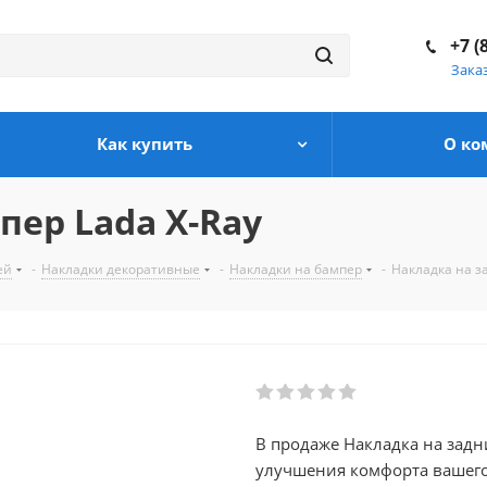
+7 (
Зака
Как купить
О ко
пер Lada X-Ray
ей
-
Накладки декоративные
-
Накладки на бампер
-
Накладка на з
В продаже Накладка на задни
улучшения комфорта вашего автомобиля. В нашем кат