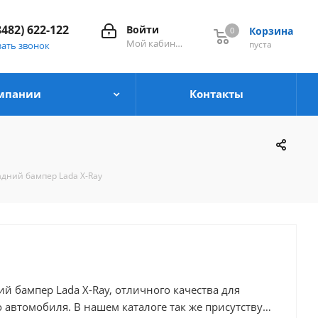
8482) 622-122
Войти
Корзина
0
0
Мой кабинет
пуста
зать звонок
мпании
Контакты
адний бампер Lada X-Ray
й бампер Lada X-Ray, отличного качества для
алоге так же присутствует