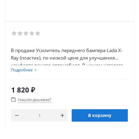
В продаже Усилитель переднего бампера Lada X-
Ray (пластик), по низкой цене для улучшения
комфорта вашего автомобиля. В нашем каталоге
Подробнее
так же присутствует множество товаров для
внешнего тюнинга автомобиля.
1 820
₽
Нашли дешевле?
В корзину