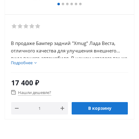
В продаже Бампер задний "Xmug" Лада Веста,
отличного качества для улучшения внешнего
вида вашего автомобиля. В нашем каталоге так же
Подробнее
присутствует множество товаров для тюнинга
салона автомобиля.
17 400
₽
Нашли дешевле?
В корзину