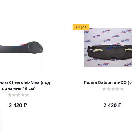
АКЦИЯ
мы Chevrolet-Niva (под
Полка Datsun on-DO (с
динамик 16 см)
2 420
₽
2 420
₽