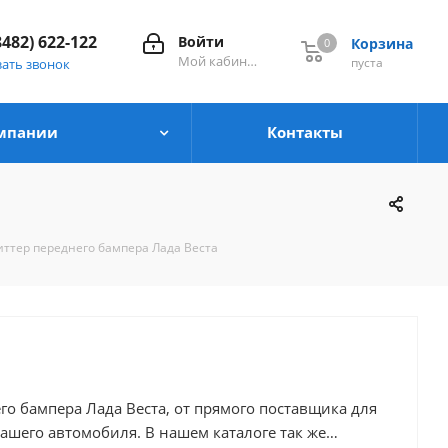
8482) 622-122
Войти
Корзина
0
0
Мой кабинет
пуста
зать звонок
мпании
Контакты
иттер переднего бампера Лада Веста
го бампера Лада Веста, от прямого поставщика для
ля. В нашем каталоге так же