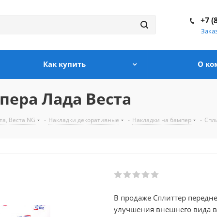
+7 (
Зака
Как купить
О ко
пера Лада Веста
а, Веста NG
-
Накладки декоративные
-
Накладки на бампер
-
Спл
В продаже Сплиттер передне
улучшения внешнего вида вашего автомоби