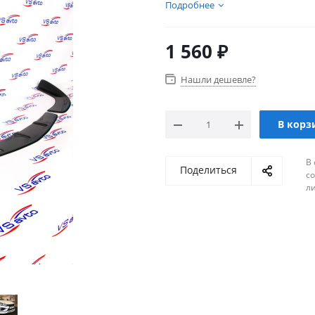
присутствует множество тов
Подробнее
1 560
₽
Нашли дешевле?
В корз
В 
Поделиться
с
л