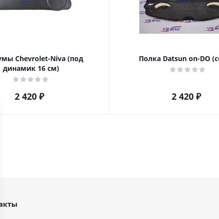
мы Chevrolet-Niva (под
Полка Datsun on-DO (с
динамик 16 см)
2 420
₽
2 420
₽
акты