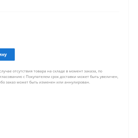
аров для внешнего тюнинга автомобиля.
ину
случае отсутствия товара на складе в момент заказа, по
огласованию с Покупателем срок доставки может быть увеличен,
ибо заказ может быть изменен или аннулирован.