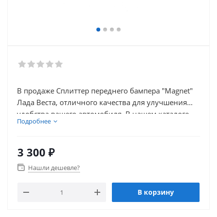
В продаже Сплиттер переднего бампера "Magnet"
Лада Веста, отличного качества для улучшения
удобства вашего автомобиля. В нашем каталоге
Подробнее
так же присутствует множество товаров для
электронники автомобиля.
3 300
₽
Нашли дешевле?
В корзину