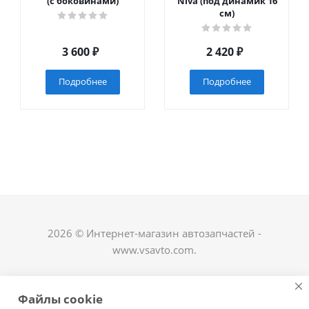
(с боковинами)
Niva (под динамик 16
см)
3 600
₽
2 420
₽
Подробнее
Подробнее
2026 © Интернет-магазин автозапчастей -
www.vsavto.com.
Наши контакты
Файлы cookie