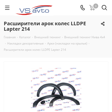
0
Расширители арок колес LLDPE
Lapter 214
Главная
-
Каталог
-
Внешний тюнинг
-
Внешний тюнинг Нива 4х4
-
Накладки декоративные
-
Арки (накладки на крылья)
-
Расширители арок колес LLDPE Lapter 214