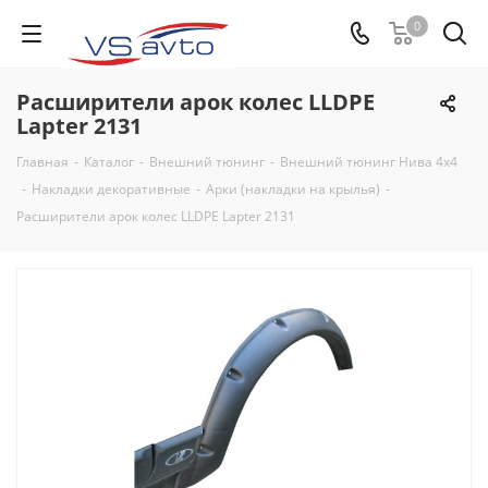
0
Расширители арок колес LLDPE
Lapter 2131
Главная
-
Каталог
-
Внешний тюнинг
-
Внешний тюнинг Нива 4х4
-
Накладки декоративные
-
Арки (накладки на крылья)
-
Расширители арок колес LLDPE Lapter 2131