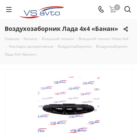
0
Воздухозаборник Лада 4х4 «Банан»
Главная
-
Каталог
-
Внешний тюнинг
-
Внешний тюнинг Нива 4х4
-
Накладки декоративные
-
Воздухозаборники
-
Воздухозаборник
Лада 4х4 «Банан»