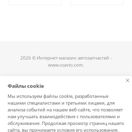
2026 © Интернет-магазин автозапчастей -
www.vsavto.com.
Наши контакты
Файлы cookie
+7 (8482) 622-122
Мы используем файлы cookie, разработанные
avtovs@yandex.ru
нашими специалистами и третьими лицами, для
анализа событий на нашем веб-сайте, что позволяет
г. Тольятти, ул. Офицерская 14, ГСК "Пламя", 4
нам улучшать взаимодействие с пользователями и
этаж, офис 476
обслуживание. Продолжая просмотр страниц нашего
Оставайтесь на связи
сайта, вы принимаете условия его использования.