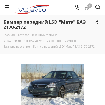
0
Бампер передний LSD "Матэ" ВАЗ
2170-2172
Главная
-
Каталог
-
Внешний тюнинг
-
Внешний тюнинг ВАЗ 2170-71-72 Приора
-
Бампера
-
Бампера передние
-
Бампер передний LSD "Матэ" ВАЗ 2170-2172