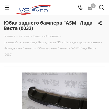
0
Юбка заднего бампера "ASM" Лада
Веста (0032)
Главная
-
Каталог
-
Внешний тюнинг
-
Внешний тюнинг Лада Веста, Веста NG
-
Накладки декоративные
-
Накладки на бампер
-
Юбка заднего бампера "ASM" Лада Веста
(0032)