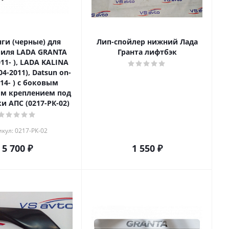
ги (черные) для
Лип-спойлер нижний Лада
иля LADA GRANTA
Гранта лифтбэк
11- ), LADA KALINA
04-2011), Datsun on-
14- ) с боковым
м креплением под
и АПС (0217-РК-02)
кул: 0217-РК-02
5 700
₽
1 550
₽