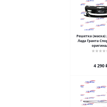
Решетка (маска)
Лада Гранта Спо
оригина
4 290