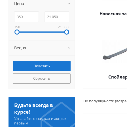
Цена
Навесная з
350
21 050
Вес, кг
Спойле
Сбросить
По популярности (возра
Будьте всегда в
курсе!
Узнавайте о скидках и акциях
первым