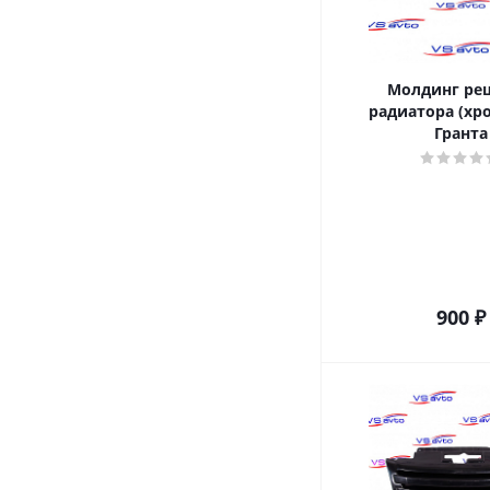
Молдинг ре
радиатора (хр
Гранта
900
₽