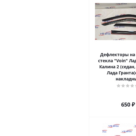
Дефлекторы на
стекла "Voin" Ла
Калина 2 (седан,
Лада Гранта(
накладн
650
₽