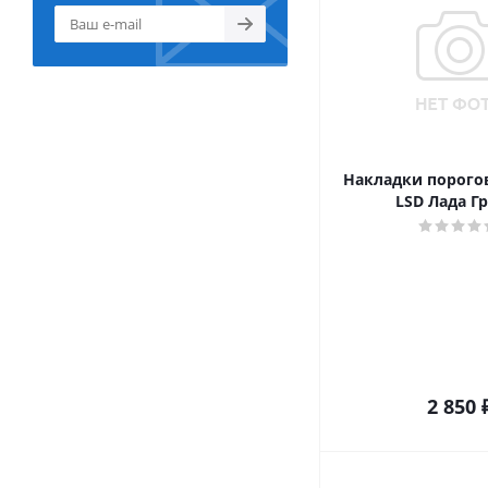
Накладки порого
LSD Лада Г
2 850