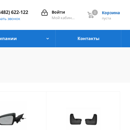
8482) 622-122
Войти
Корзина
0
0
Мой кабинет
пуста
зать звонок
мпании
Контакты