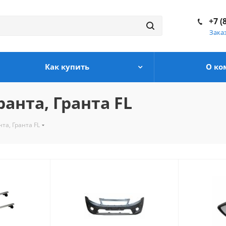
+7 (
Зака
Как купить
О ко
анта, Гранта FL
та, Гранта FL