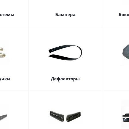
истемы
Бампера
Бок
учки
Дефлекторы