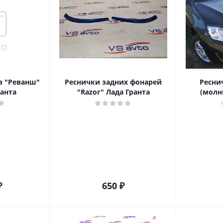
в "Реванш"
Реснички задних фонарей
Ресни
ранта
"Razor" Лада Гранта
(молн
₽
650
₽