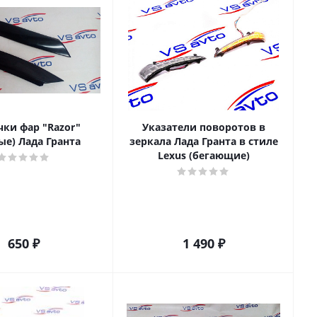
чки фар "Razor"
Указатели поворотов в
ые) Лада Гранта
зеркала Лада Гранта в стиле
Lexus (бегающие)
650
₽
1 490
₽