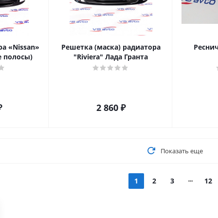
а «Nissan»
Решетка (маска) радиатора
Реснич
е полосы)
"Riviera" Лада Гранта
₽
2 860
₽
Показать еще
1
2
3
12