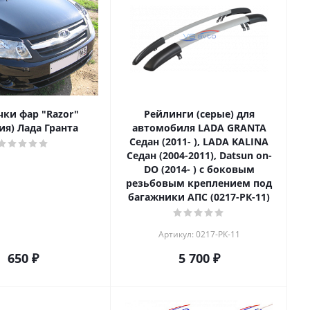
чки фар "Razor"
Рейлинги (серые) для
ия) Лада Гранта
автомобиля LADA GRANTA
Седан (2011- ), LADA KALINA
Седан (2004-2011), Datsun on-
DO (2014- ) с боковым
резьбовым креплением под
багажники АПС (0217-РК-11)
Артикул: 0217-РК-11
650
₽
5 700
₽