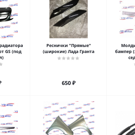
 радиатора
Реснички "Прямые"
Молди
рт GS (под
(широкие) Лада Гранта
бампер (
л)
се
₽
650
₽