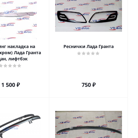
нг накладка на
Реснички Лада Гранта
хром) Лада Гранта
дан, лифтбэк
1 500
₽
750
₽