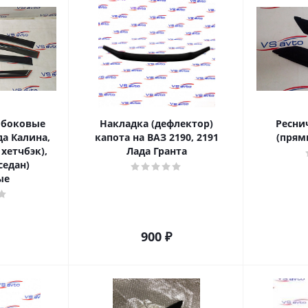
 боковые
Накладка (дефлектор)
Ресни
да Калина,
капота на ВАЗ 2190, 2191
(прям
 хетчбэк),
Лада Гранта
седан)
ые
900
₽