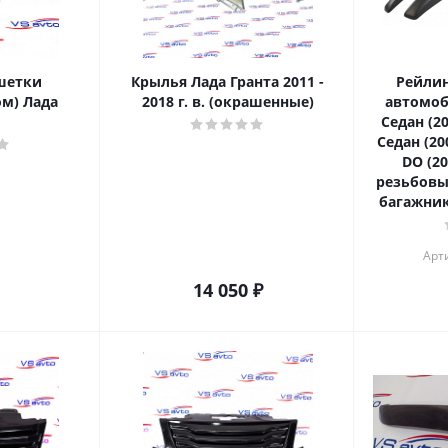
шетки
Крылья Лада Гранта 2011 -
Рейлин
ом) Лада
2018 г. в. (окрашенные)
автомоб
Седан (20
Седан (20
DO (20
резьбовы
багажник
Арти
14 050
₽