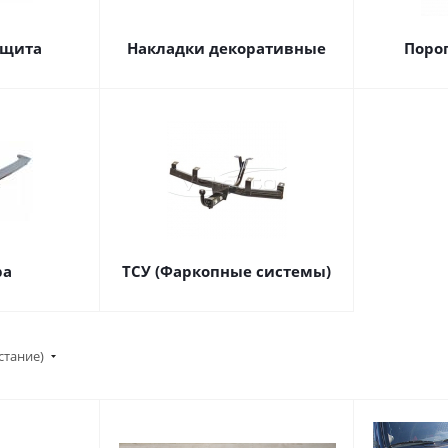
ащита
Накладки декоративные
Поро
ра
ТСУ (Фаркопные системы)
стание)