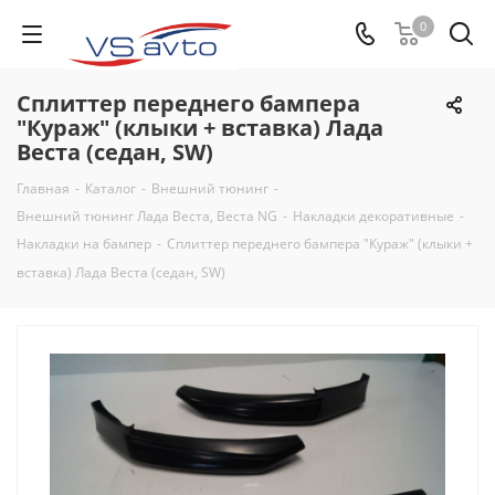
0
Сплиттер переднего бампера
"Кураж" (клыки + вставка) Лада
Веста (седан, SW)
Главная
-
Каталог
-
Внешний тюнинг
-
Внешний тюнинг Лада Веста, Веста NG
-
Накладки декоративные
-
Накладки на бампер
-
Сплиттер переднего бампера "Кураж" (клыки +
вставка) Лада Веста (седан, SW)