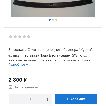
В продаже Сплиттер переднего бампера "Кураж"
(клыки + вставка) Лада Веста (седан, SW), от
прямого поставщика для улучшения внешнего
Подробнее
вида вашего автомобиля. В нашем каталоге так же
присутствует множество товаров для
электронники автомобиля.
2 800
₽
Нашли дешевле?
В корзину