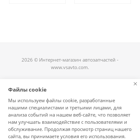
2026 © Интернет-магазин автозапчастей -
www.vsavto.com.
Наши контакты
Файлы cookie
+7 (8482) 622-122
Мы используем файлы cookie, разработанные
avtovs@yandex.ru
нашими специалистами и третьими лицами, для
анализа событий на нашем веб-сайте, что позволяет
г. Тольятти, ул. Офицерская 14, ГСК "Пламя", 4
нам улучшать взаимодействие с пользователями и
этаж, офис 476
обслуживание. Продолжая просмотр страниц нашего
Оставайтесь на связи
сайта, вы принимаете условия его использования.