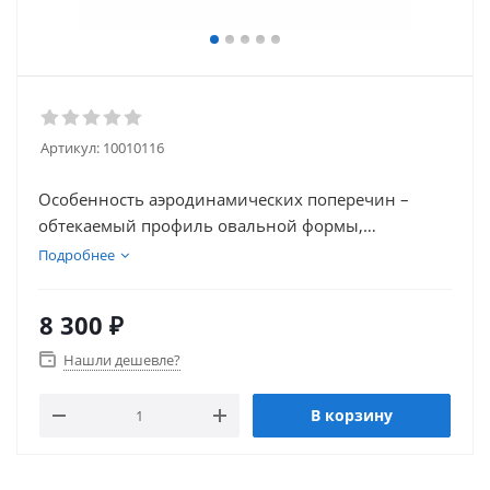
Артикул:
10010116
Особенность аэродинамических поперечин –
обтекаемый профиль овальной формы,
изготовленный из алюминия. Это прочный
Подробнее
универсальный багажник, который не подвержен
коррозии. Поперечины являются основанием для
8 300
₽
крепления бокса на крышу и опорами для
транспортировки негабаритного груза.
Нашли дешевле?
В корзину