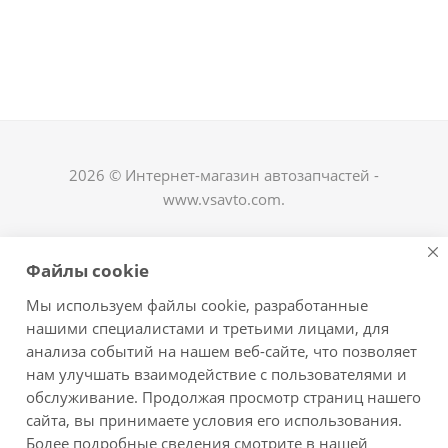
2026 © Интернет-магазин автозапчастей -
www.vsavto.com.
Наши контакты
Файлы cookie
+7 (8482) 622-122
Мы используем файлы cookie, разработанные
avtovs@yandex.ru
нашими специалистами и третьими лицами, для
анализа событий на нашем веб-сайте, что позволяет
г. Тольятти, ул. Офицерская 14, ГСК "Пламя", 4
нам улучшать взаимодействие с пользователями и
этаж, офис 476
обслуживание. Продолжая просмотр страниц нашего
Оставайтесь на связи
сайта, вы принимаете условия его использования.
Более подробные сведения смотрите в нашей