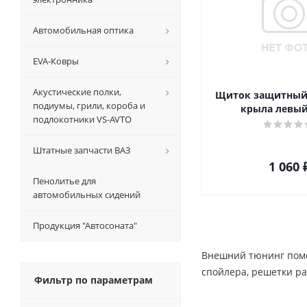
Автомобильная оптика
EVA-Ковры
Акустические полки,
Щиток защитный
подиумы, грили, короба и
крыла левый
подлокотники VS-AVTO
Штатные запчасти ВАЗ
1 060
Пенолитье для
автомобильных сидений
Продукция "Автосоната"
Внешний тюнинг помо
спойлера, решетки ра
Фильтр по параметрам