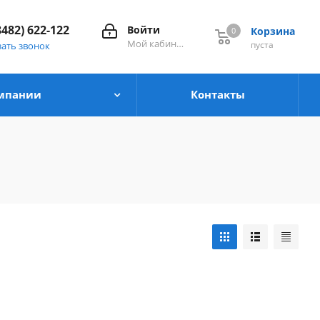
8482) 622-122
Войти
Корзина
0
0
Мой кабинет
пуста
зать звонок
мпании
Контакты