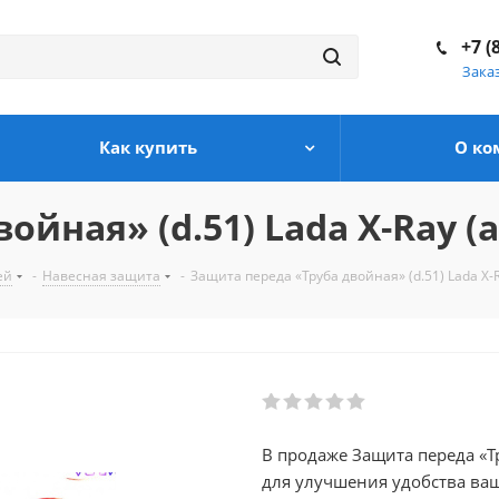
+7 (
Зака
Как купить
О ко
йная» (d.51) Lada X-Ray (а
ей
-
Навесная защита
-
Защита переда «Труба двойная» (d.51) Lada X-R
В продаже Защита переда «Тр
для улучшения удобства ва