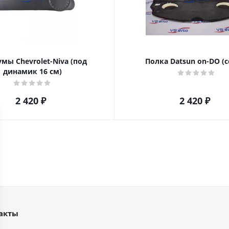
мы Chevrolet-Niva (под
Полка Datsun on-DO (с
динамик 16 см)
2 420
₽
2 420
₽
акты