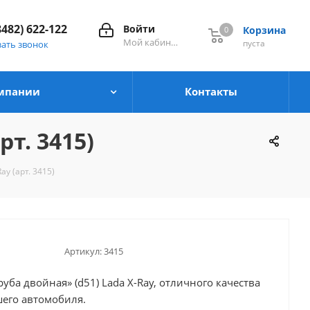
8482) 622-122
Войти
Корзина
0
0
Мой кабинет
пуста
зать звонок
мпании
Контакты
рт. 3415)
ay (арт. 3415)
Артикул:
3415
уба двойная» (d51) Lada X-Ray, отличного качества
шего автомобиля.