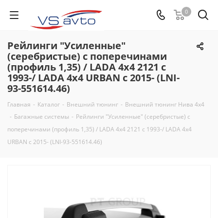
0
Рейлинги "Усиленные"
(серебристые) с поперечинами
(профиль 1,35) / LADA 4x4 2121 c
1993-/ LADA 4x4 URBAN с 2015- (LNI-
93-551614.46)
Главная
-
Каталог
-
Внешний тюнинг
-
Внешний тюнинг Нива 4х4
-
Багажные системы
-
Рейлинги "Усиленные" (серебристые) с
поперечинами (профиль 1,35) / LADA 4x4 2121 c 1993-/ LADA 4x4
URBAN с 2015- (LNI-93-551614.46)