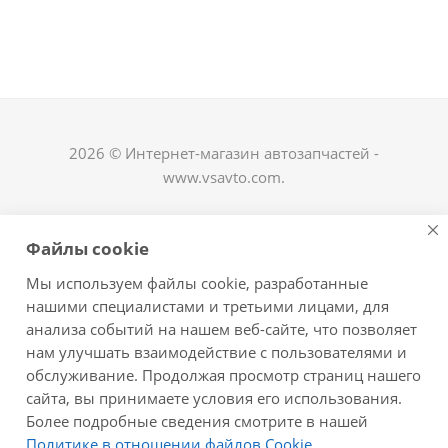
2026 © Интернет-магазин автозапчастей -
www.vsavto.com.
Наши контакты
Файлы cookie
+7 (8482) 622-122
Мы используем файлы cookie, разработанные
avtovs@yandex.ru
нашими специалистами и третьими лицами, для
анализа событий на нашем веб-сайте, что позволяет
г. Тольятти, ул. Офицерская 14, ГСК "Пламя", 4
нам улучшать взаимодействие с пользователями и
этаж, офис 476
обслуживание. Продолжая просмотр страниц нашего
Оставайтесь на связи
сайта, вы принимаете условия его использования.
Более подробные сведения смотрите в нашей
Политике в отношении файлов Cookie
.