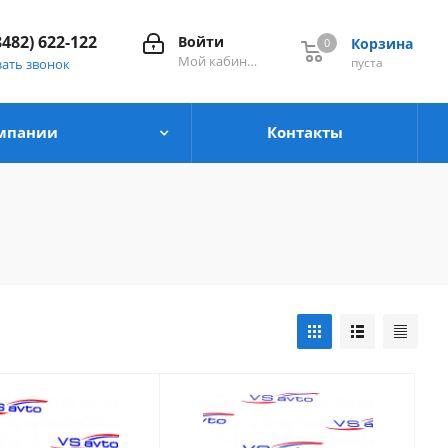
8482) 622-122
Войти
Корзина
0
0
Мой кабинет
пуста
зать звонок
мпании
Контакты