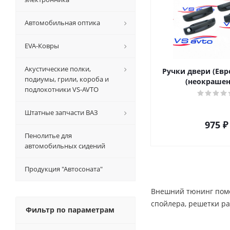
Автомобильная оптика
EVA-Ковры
Акустические полки,
Ручки двери (Евр
подиумы, грили, короба и
(неокрашен
подлокотники VS-AVTO
Штатные запчасти ВАЗ
975
₽
Пенолитье для
автомобильных сидений
Продукция "Автосоната"
Внешний тюнинг помо
спойлера, решетки ра
Фильтр по параметрам