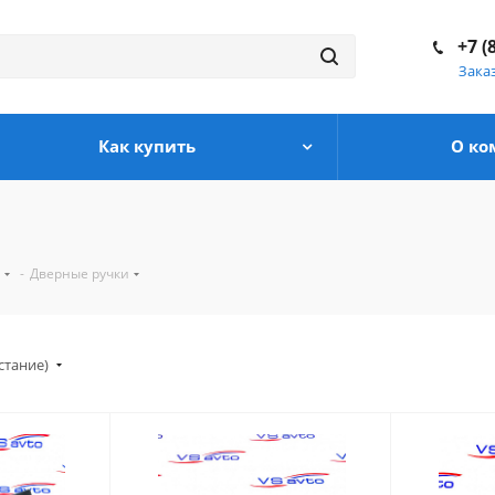
+7 (
Зака
Как купить
О ко
-
Дверные ручки
стание)