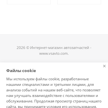
2026 © Интернет-магазин автозапчастей -
www.vsavto.com.
Наши контакты
Файлы cookie
+7 (8482) 622-122
Мы используем файлы cookie, разработанные
avtovs@yandex.ru
нашими специалистами и третьими лицами, для
анализа событий на нашем веб-сайте, что позволяет
г. Тольятти, ул. Офицерская 14, ГСК "Пламя", 4
нам улучшать взаимодействие с пользователями и
этаж, офис 476
обслуживание. Продолжая просмотр страниц нашего
Оставайтесь на связи
сайта, вы принимаете условия его использования.