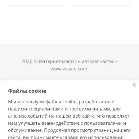
2026 © Интернет-магазин автозапчастей -
www.vsavto.com.
Наши контакты
Файлы cookie
+7 (8482) 622-122
Мы используем файлы cookie, разработанные
avtovs@yandex.ru
нашими специалистами и третьими лицами, для
анализа событий на нашем веб-сайте, что позволяет
г. Тольятти, ул. Офицерская 14, ГСК "Пламя", 4
нам улучшать взаимодействие с пользователями и
этаж, офис 476
обслуживание. Продолжая просмотр страниц нашего
Оставайтесь на связи
сайта, вы принимаете условия его использования.