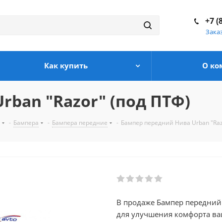
+7 (
Зака
Как купить
О ко
rban "Razor" (под ПТФ)
-
Бампера
-
Бампера передние
-
Бампер передний Нива Urban "Raz
В продаже Бампер передний 
для улучшения комфорта вашего автомобил