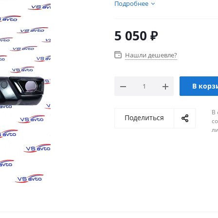
присутствует множество тов
Подробнее
5 050
₽
Нашли дешевле?
В корз
В 
Поделиться
с
л