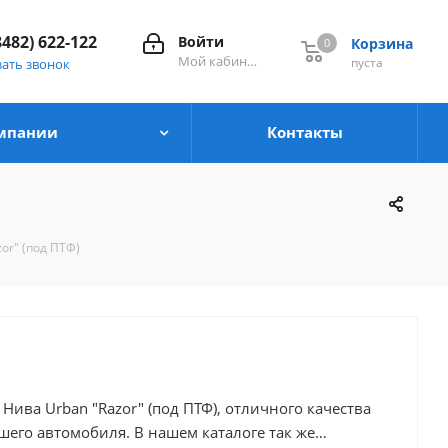
8482) 622-122
Войти
Корзина
0
0
Мой кабинет
пуста
зать звонок
мпании
Контакты
or" (под ПТФ)
Нива Urban "Razor" (под ПТФ), отличного качества
я. В нашем каталоге так же