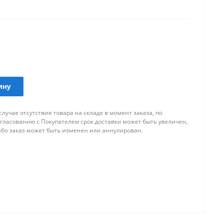
аров для внешнего тюнинга автомобиля.
ину
случае отсутствия товара на складе в момент заказа, по
огласованию с Покупателем срок доставки может быть увеличен,
ибо заказ может быть изменен или аннулирован.