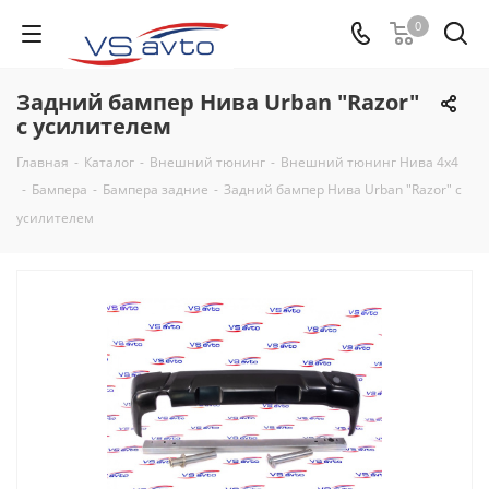
0
Задний бампер Нива Urban "Razor"
с усилителем
Главная
-
Каталог
-
Внешний тюнинг
-
Внешний тюнинг Нива 4х4
-
Бампера
-
Бампера задние
-
Задний бампер Нива Urban "Razor" с
усилителем