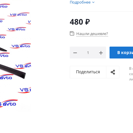
нашем каталоге так же прис
Подробнее
автомобиля.
480
₽
Нашли дешевле?
В корз
В 
Поделиться
с
л