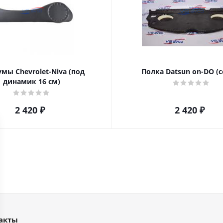
мы Chevrolet-Niva (под
Полка Datsun on-DO (с
динамик 16 см)
2 420
₽
2 420
₽
акты