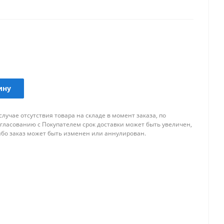
утствует множество товаров для электронники
ину
случае отсутствия товара на складе в момент заказа, по
огласованию с Покупателем срок доставки может быть увеличен,
ибо заказ может быть изменен или аннулирован.