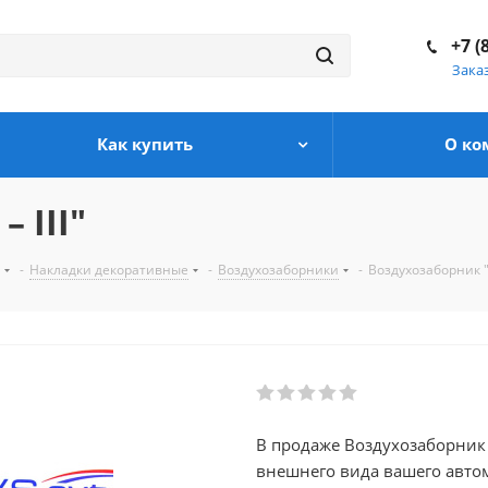
+7 (
Зака
Как купить
О ко
 III"
-
Накладки декоративные
-
Воздухозаборники
-
Воздухозаборник "Т
В продаже Воздухозаборник "
внешнего вида вашего автомобиля. В нашем каталоге так 