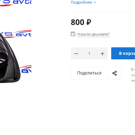
множество товаров для тюн
Подробнее
800
₽
Нашли дешевле?
В корз
В 
Поделиться
с
л