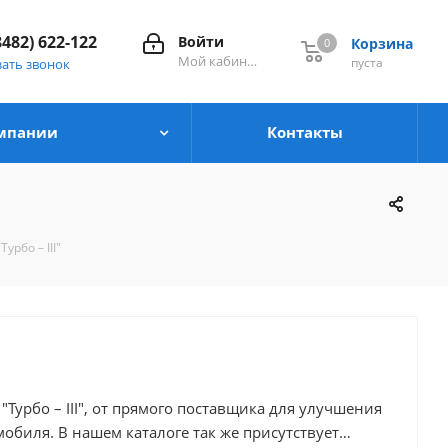
8482) 622-122
Войти
Корзина
0
0
Мой кабинет
пуста
зать звонок
мпании
Контакты
урбо – III"
Турбо – III", от прямого поставщика для улучшения
же присутствует