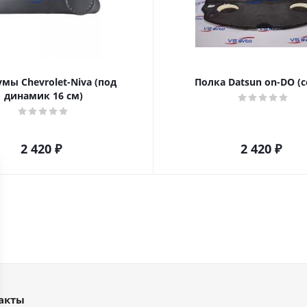
мы Chevrolet-Niva (под
Полка Datsun on-DO (с
динамик 16 см)
2 420
₽
2 420
₽
акты