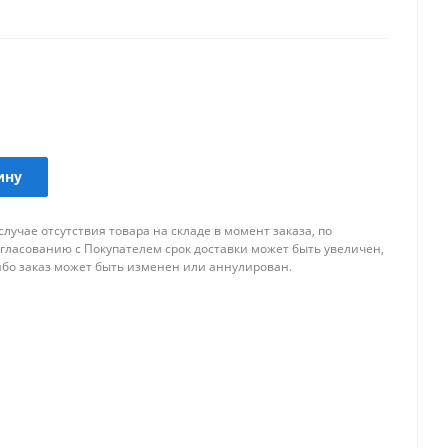
инга салона автомобиля.
ину
случае отсутствия товара на складе в момент заказа, по
огласованию с Покупателем срок доставки может быть увеличен,
ибо заказ может быть изменен или аннулирован.