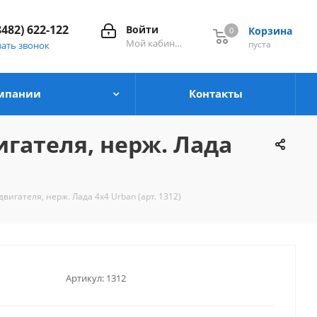
8482) 622-122
Войти
Корзина
0
0
Мой кабинет
пуста
зать звонок
мпании
Контакты
игателя, нерж. Лада
вигателя, нерж. Лада 4x4 Urban (арт. 1312)
Артикул:
1312