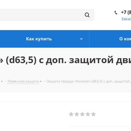
+7 (
Зака
Как купить
О ко
(d63,5) с доп. защитой дв
-
Навесная защита
-
Защита переда «Низкая» (d63,5) с доп. защитой д