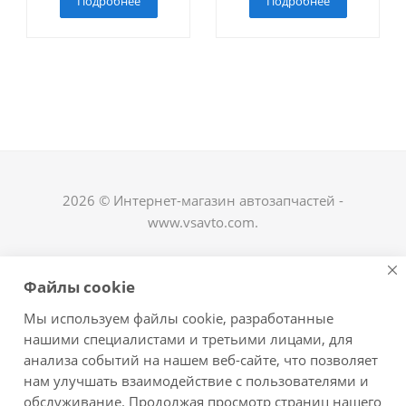
Подробнее
Подробнее
2026 © Интернет-магазин автозапчастей -
www.vsavto.com.
Наши контакты
Файлы cookie
+7 (8482) 622-122
Мы используем файлы cookie, разработанные
avtovs@yandex.ru
нашими специалистами и третьими лицами, для
анализа событий на нашем веб-сайте, что позволяет
г. Тольятти, ул. Офицерская 14, ГСК "Пламя", 4
нам улучшать взаимодействие с пользователями и
этаж, офис 476
обслуживание. Продолжая просмотр страниц нашего