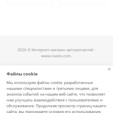
2026 © Интернет-магазин автозапчастей -
www.vsavto.com.
Наши контакты
Файлы cookie
+7 (8482) 622-122
Мы используем файлы cookie, разработанные
avtovs@yandex.ru
нашими специалистами и третьими лицами, для
анализа событий на нашем веб-сайте, что позволяет
г. Тольятти, ул. Офицерская 14, ГСК "Пламя", 4
нам улучшать взаимодействие с пользователями и
этаж, офис 476
обслуживание. Продолжая просмотр страниц нашего
Оставайтесь на связи
сайта, вы принимаете условия его использования.