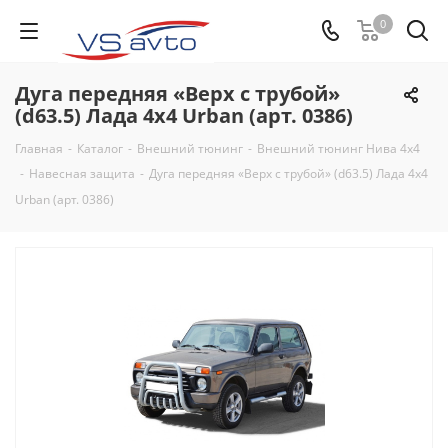
0
Дуга передняя «Верх с трубой»
(d63.5) Лада 4x4 Urban (арт. 0386)
Главная
-
Каталог
-
Внешний тюнинг
-
Внешний тюнинг Нива 4х4
-
Навесная защита
-
Дуга передняя «Верх с трубой» (d63.5) Лада 4x4
Urban (арт. 0386)