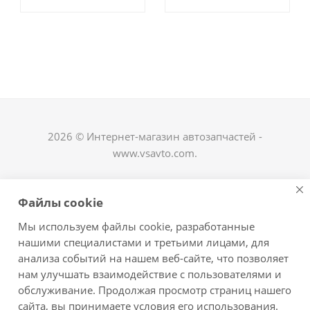
2026 © Интернет-магазин автозапчастей -
www.vsavto.com.
Наши контакты
Файлы cookie
+7 (8482) 622-122
Мы используем файлы cookie, разработанные
avtovs@yandex.ru
нашими специалистами и третьими лицами, для
анализа событий на нашем веб-сайте, что позволяет
г. Тольятти, ул. Офицерская 14, ГСК "Пламя", 4
нам улучшать взаимодействие с пользователями и
этаж, офис 476
обслуживание. Продолжая просмотр страниц нашего
Оставайтесь на связи
сайта, вы принимаете условия его использования.