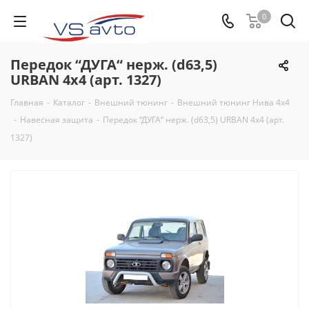
0
Передок “ДУГА“ нерж. (d63,5)
URBAN 4x4 (арт. 1327)
Главная
-
Каталог
-
Внешний тюнинг
-
Внешний тюнинг Нива 4х4
-
Навесная защита
-
Передок “ДУГА“ нерж. (d63,5) URBAN 4x4 (арт.
1327)