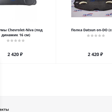
мы Chevrolet-Niva (под
Полка Datsun on-DO (с
динамик 16 см)
2 420
₽
2 420
₽
акты