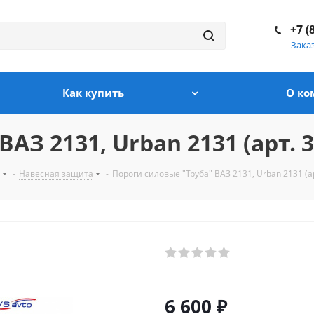
+7 (
Зака
Как купить
О ко
АЗ 2131, Urban 2131 (арт. 3
-
Навесная защита
-
Пороги силовые "Труба" ВАЗ 2131, Urban 2131 (ар
6 600
₽