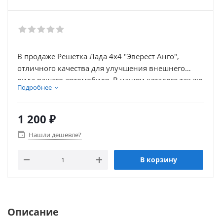
В продаже Решетка Лада 4х4 "Эверест Анго",
отличного качества для улучшения внешнего
вида вашего автомобиля. В нашем каталоге так же
Подробнее
присутствует множество товаров для тюнинга
салона автомобиля.
1 200
₽
Нашли дешевле?
В корзину
Описание