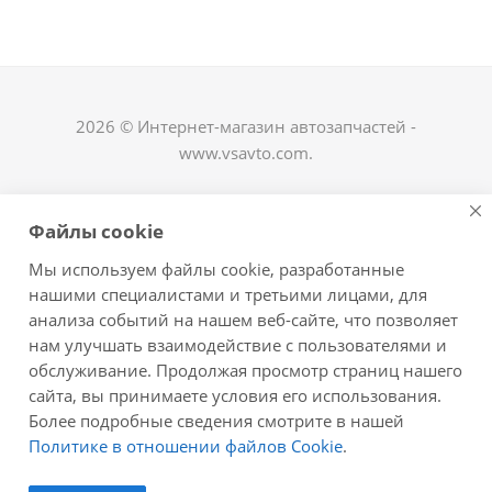
2026 © Интернет-магазин автозапчастей -
www.vsavto.com.
Наши контакты
Файлы cookie
+7 (8482) 622-122
Мы используем файлы cookie, разработанные
avtovs@yandex.ru
нашими специалистами и третьими лицами, для
анализа событий на нашем веб-сайте, что позволяет
г. Тольятти, ул. Офицерская 14, ГСК "Пламя", 4
нам улучшать взаимодействие с пользователями и
этаж, офис 476
обслуживание. Продолжая просмотр страниц нашего
Оставайтесь на связи
сайта, вы принимаете условия его использования.
Более подробные сведения смотрите в нашей
Политике в отношении файлов Cookie
.