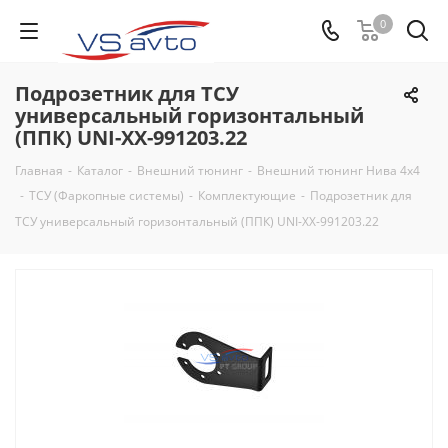
0
Подрозетник для ТСУ
универсальный горизонтальный
(ППК) UNI-XX-991203.22
Главная
-
Каталог
-
Внешний тюнинг
-
Внешний тюнинг Нива 4х4
-
ТСУ (Фаркопные системы)
-
Комплектующие
-
Подрозетник для
ТСУ универсальный горизонтальный (ППК) UNI-XX-991203.22