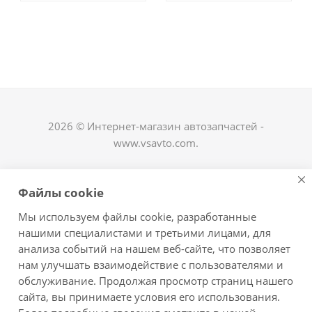
2026 © Интернет-магазин автозапчастей -
www.vsavto.com.
Наши контакты
Файлы cookie
+7 (8482) 622-122
Мы используем файлы cookie, разработанные
avtovs@yandex.ru
нашими специалистами и третьими лицами, для
анализа событий на нашем веб-сайте, что позволяет
г. Тольятти, ул. Офицерская 14, ГСК "Пламя", 4
нам улучшать взаимодействие с пользователями и
этаж, офис 476
обслуживание. Продолжая просмотр страниц нашего
Оставайтесь на связи
сайта, вы принимаете условия его использования.