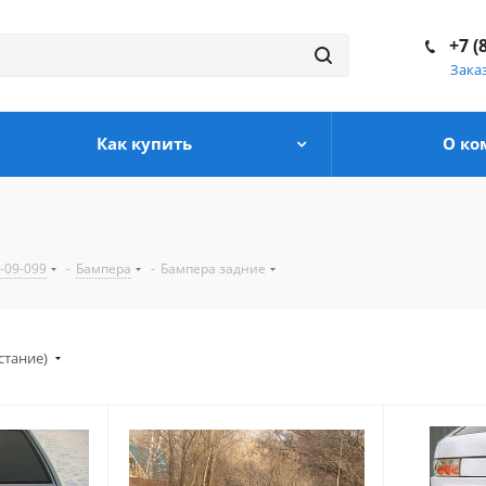
+7 (
Зака
Как купить
О ко
-09-099
-
Бампера
-
Бампера задние
стание)