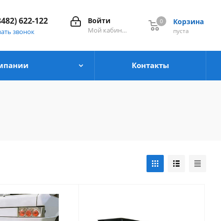
8482) 622-122
Войти
Корзина
0
0
Мой кабинет
пуста
зать звонок
мпании
Контакты