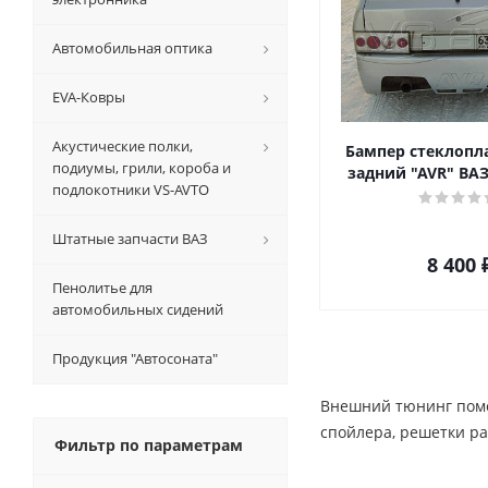
Автомобильная оптика
EVA-Ковры
Акустические полки,
Бампер стеклопл
подиумы, грили, короба и
задний "AVR" ВАЗ
подлокотники VS-AVTO
Штатные запчасти ВАЗ
8 400
Пенолитье для
автомобильных сидений
Продукция "Автосоната"
Внешний тюнинг помо
спойлера, решетки ра
Фильтр по параметрам