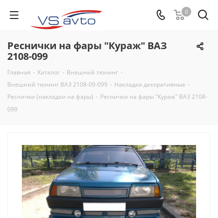
0
Реснички на фары "Кураж" ВАЗ
2108-099
Главная
-
Каталог
-
Внешний тюнинг
-
Внешний тюнинг ВАЗ 2108-09-099
-
Накладки декоративные
-
Реснички (накладки на фары)
-
Реснички на фары "Кураж" ВАЗ 2108-
099