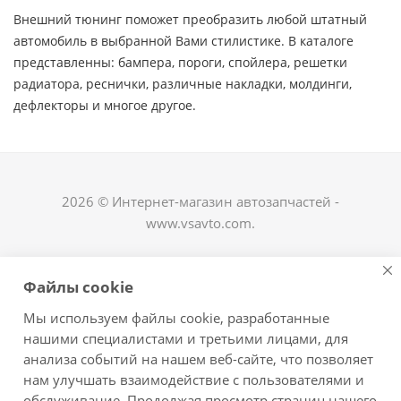
Внешний тюнинг поможет преобразить любой штатный
автомобиль в выбранной Вами стилистике. В каталоге
представленны: бампера, пороги, спойлера, решетки
радиатора, реснички, различные накладки, молдинги,
дефлекторы и многое другое. ​
2026 © Интернет-магазин автозапчастей -
www.vsavto.com.
Наши контакты
Файлы cookie
+7 (8482) 622-122
Мы используем файлы cookie, разработанные
avtovs@yandex.ru
нашими специалистами и третьими лицами, для
анализа событий на нашем веб-сайте, что позволяет
г. Тольятти, ул. Офицерская 14, ГСК "Пламя", 4
нам улучшать взаимодействие с пользователями и
этаж, офис 476
обслуживание. Продолжая просмотр страниц нашего