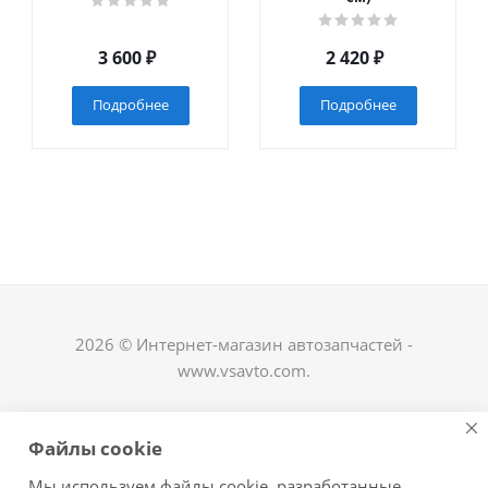
3 600
₽
2 420
₽
Подробнее
Подробнее
2026 © Интернет-магазин автозапчастей -
www.vsavto.com.
Наши контакты
Файлы cookie
+7 (8482) 622-122
Мы используем файлы cookie, разработанные
avtovs@yandex.ru