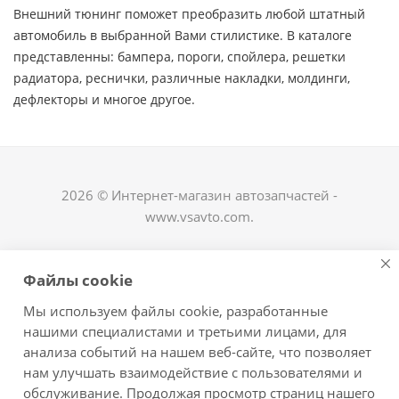
Внешний тюнинг поможет преобразить любой штатный
автомобиль в выбранной Вами стилистике. В каталоге
представленны: бампера, пороги, спойлера, решетки
радиатора, реснички, различные накладки, молдинги,
дефлекторы и многое другое. ​
2026 © Интернет-магазин автозапчастей -
www.vsavto.com.
Наши контакты
Файлы cookie
+7 (8482) 622-122
Мы используем файлы cookie, разработанные
avtovs@yandex.ru
нашими специалистами и третьими лицами, для
анализа событий на нашем веб-сайте, что позволяет
г. Тольятти, ул. Офицерская 14, ГСК "Пламя", 4
нам улучшать взаимодействие с пользователями и
этаж, офис 476
обслуживание. Продолжая просмотр страниц нашего