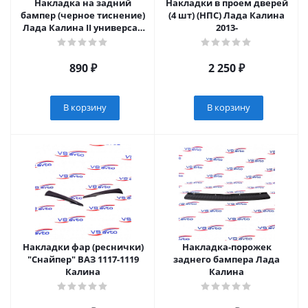
Накладка на задний
Накладки в проем дверей
бампер (черное тиснение)
(4 шт) (НПС) Лада Калина
Лада Калина II универсал
2013-
2013-2018/ Гранта FL
универсал 2018-
890
₽
2 250
₽
В корзину
В корзину
Накладки фар (реснички)
Накладка-порожек
"Снайпер" ВАЗ 1117-1119
заднего бампера Лада
Калина
Калина