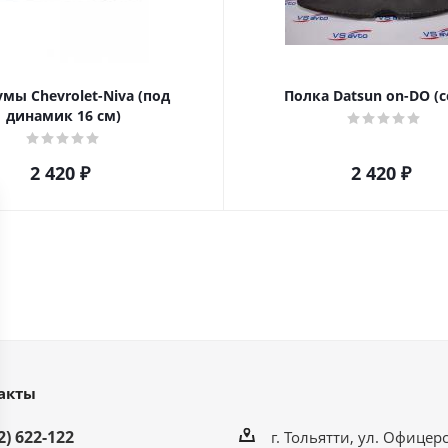
мы Chevrolet-Niva (под
Полка Datsun on-DO (с
динамик 16 см)
2 420
₽
2 420
₽
акты
2) 622-122
г. Тольятти, ул. Офицерс