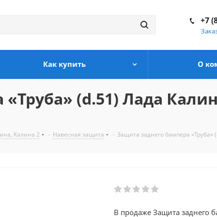
+7 (
Зака
Как купить
О ко
«Труба» (d.51) Лада Калин
ина, Калина 2
-
Навесная защита
-
Защита заднего бампера «Труба» (d
В продаже Защита заднего б