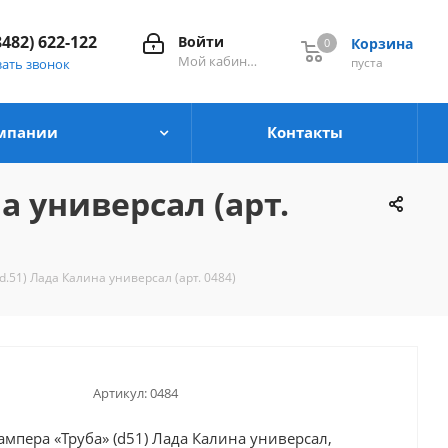
8482) 622-122
Войти
Корзина
0
0
Мой кабинет
пуста
зать звонок
мпании
Контакты
а универсал (арт.
.51) Лада Калина универсал (арт. 0484)
Артикул:
0484
ампера «Труба» (d51) Лада Калина универсал,