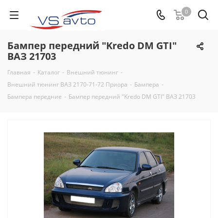
0
Бампер передний "Kredo DM GTI"
ВАЗ 21703
Главная
-
Каталог
-
Внешний тюнинг
-
Внешний тюнинг ВАЗ 2170-71-72 Приора
-
Бампера
-
Бампера передние
-
Бампер передний "Kredo DM GTI" ВАЗ 21703