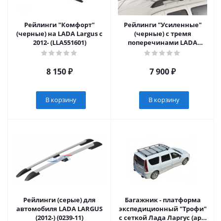
Рейлинги "Комфорт"
Рейлинги "Усиленные"
(черные) на LADA Largus с
(черные) с тремя
2012- (LLA551601)
поперечинами LADA
Largus c 2012- (LLA551504)
8 150
₽
7 900
₽
В корзину
В корзину
Рейлинги (серые) для
Багажник - платформа
автомобиля LADA LARGUS
экспедиционный "Трофи"
(2012-) (0239-11)
с сеткой Лада Ларгус (арт.