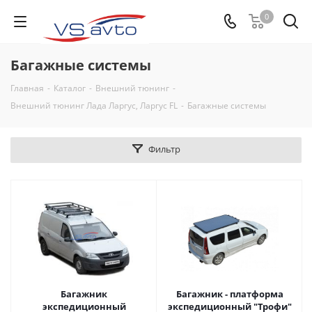
0
Багажные системы
Главная
-
Каталог
-
Внешний тюнинг
-
Внешний тюнинг Лада Ларгус, Ларгус FL
-
Багажные системы
Фильтр
Багажник
Багажник - платформа
экспедиционный
экспедиционный "Трофи"