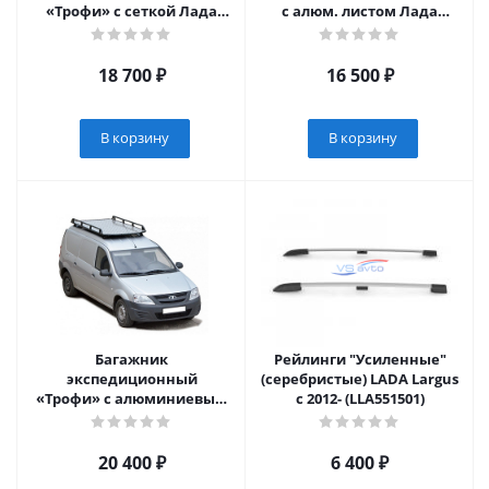
«Трофи» с сеткой Лада
с алюм. листом Лада
Ларгус (арт. 0487)
Ларгус (арт. 3429)
18 700
₽
16 500
₽
В корзину
В корзину
Багажник
Рейлинги "Усиленные"
экспедиционный
(серебристые) LADA Largus
«Трофи» с алюминиевым
c 2012- (LLA551501)
листом без поперечины
Лада Ларгус (арт. 0488)
20 400
₽
6 400
₽