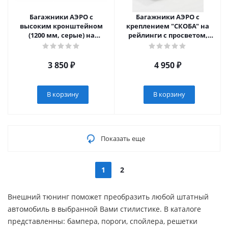
Багажники АЭРО с
Багажники АЭРО с
высоким кронштейном
креплением "СКОБА" на
(1200 мм, серые) на
рейлинги с просветом,
рейлинги АПС с боковым
серые, 1200 мм (2030-А12-
резьбовым креплением
05-11)
(2060-А12-1-11)
3 850
₽
4 950
₽
В корзину
В корзину
Показать еще
1
2
Внешний тюнинг поможет преобразить любой штатный
автомобиль в выбранной Вами стилистике. В каталоге
представленны: бампера, пороги, спойлера, решетки