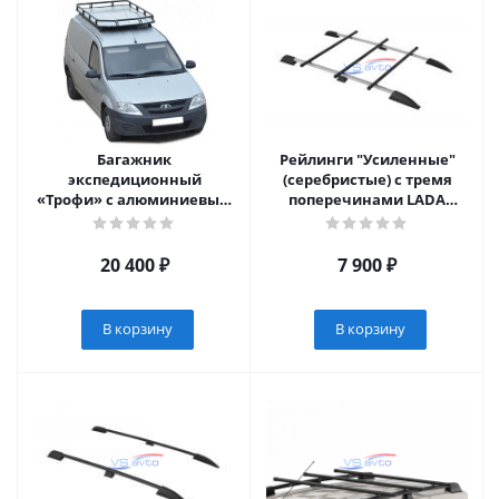
Багажник
Рейлинги "Усиленные"
экспедиционный
(серебристые) с тремя
«Трофи» с алюминиевым
поперечинами LADA
листом Лада Ларгус (арт.
Largus c 2012- (LLA551503)
0486)
20 400
₽
7 900
₽
В корзину
В корзину