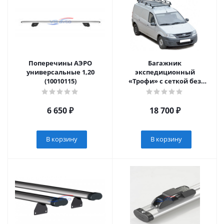
Поперечины АЭРО
Багажник
универсальные 1,20
экспедиционный
(10010115)
«Трофи» с сеткой без
поперечины Лада Ларгус
(арт. 0489)
6 650
₽
18 700
₽
В корзину
В корзину