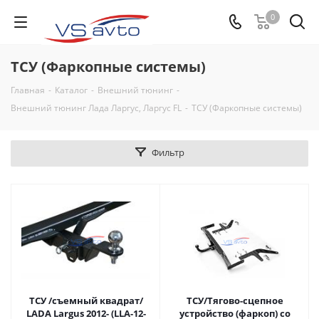
0
ТСУ (Фаркопные системы)
Главная
-
Каталог
-
Внешний тюнинг
-
Внешний тюнинг Лада Ларгус, Ларгус FL
-
ТСУ (Фаркопные системы)
Фильтр
ТСУ /съемный квадрат/
ТСУ/Тягово-сцепное
LADA Largus 2012- (LLA-12-
устройство (фаркоп) со