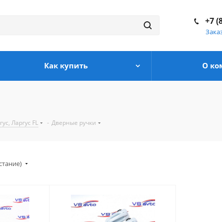
+7 (
Зака
Как купить
О ко
с, Ларгус FL
-
Дверные ручки
стание)