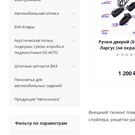
Автомобильная оптика
EVA-Ковры
Акустические полки,
Ручки дверей (Е
подиумы, грили, короба и
Ларгус (не окр
подлокотники VS-AVTO
Штатные запчасти ВАЗ
1 200
Пенолитье для
автомобильных сидений
Продукция "Автосоната"
Внешний тюнинг помо
спойлера, решетки ра
Фильтр по параметрам