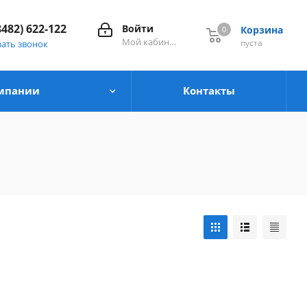
8482) 622-122
Войти
Корзина
0
0
Мой кабинет
пуста
зать звонок
мпании
Контакты