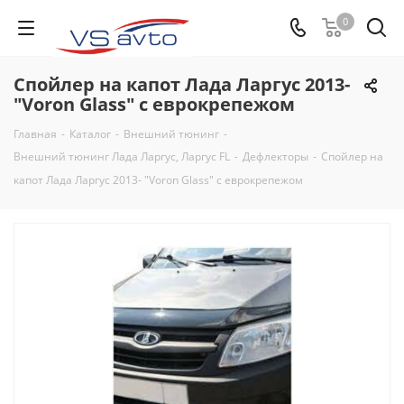
0
Спойлер на капот Лада Ларгус 2013-
"Voron Glass" с еврокрепежом
Главная
-
Каталог
-
Внешний тюнинг
-
Внешний тюнинг Лада Ларгус, Ларгус FL
-
Дефлекторы
-
Спойлер на
капот Лада Ларгус 2013- "Voron Glass" с еврокрепежом